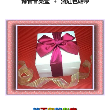
錄音音樂盒 + 酒紅色緞帶