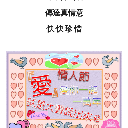
傳達真情意
快 快 珍 惜