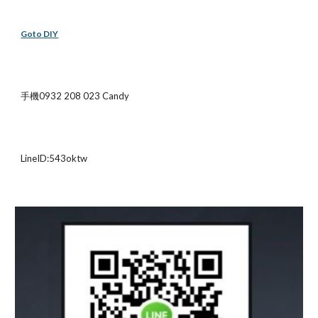
Goto DIY
手機0932 208 023 Candy
LineID:543oktw