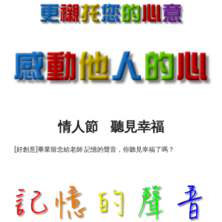
情人節 聽見幸福
[好創意]畢業留念給老師 記憶的聲音，你聽見幸福了嗎？