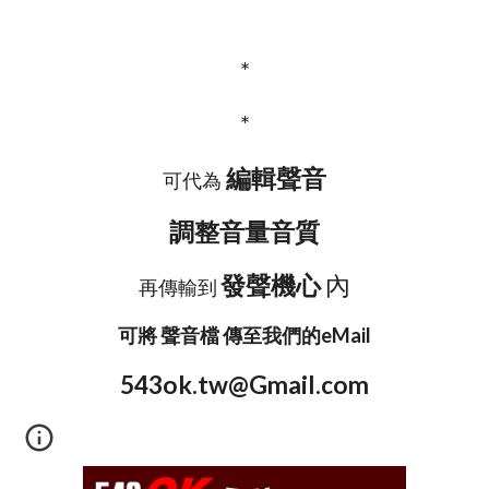
*
*
編輯聲音
可代為
調整音量音質
發聲機心
內
再傳輸到
可將 聲音檔 傳至我們的eMail
543ok.tw@Gmail.com