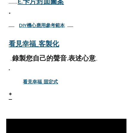
E.卡片封面圖案
..........
*
.....
DIY機心應用參考範本
.....
看見幸福_客製化
錄製您自己的聲音.表述心意
..
..
*
看見幸福_固定式
*