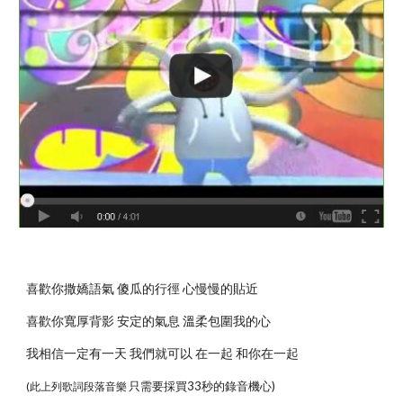
喜歡你撒嬌語氣 傻瓜的行徑 心慢慢的貼近
喜歡你寬厚背影 安定的氣息 溫柔包圍我的心
我相信一定有一天 我們就可以 在一起 和你在一起
只需要採買33秒的錄音機心)
(此上列歌詞段落音樂