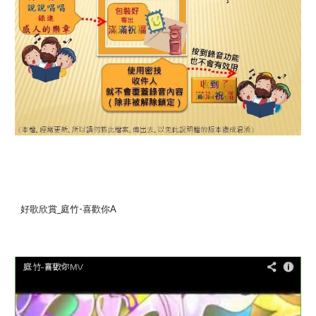
好歌欣賞_庭竹-喜歡你A