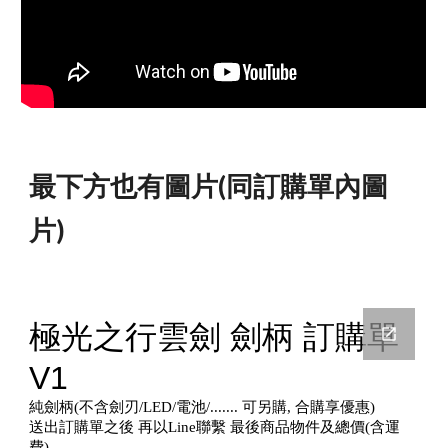
最下方也有圖片(同訂購單內圖
片)