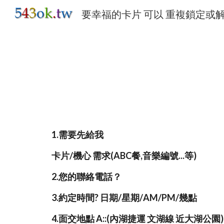
Sk
1.需要先給我
卡片/機心
需求(ABC餐,音樂編號...等)
2.您的聯絡電話？
3.約定時間? 日期/星期/AM/PM/幾點
4.面交地點
A::(內湖捷運 文湖線
近大湖公園
)