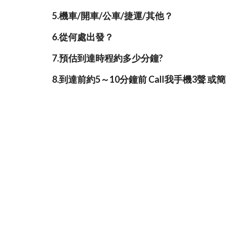
5.機車/開車/公車/捷運/其他？
6.從何處出發？
7.預估到達時程約多少分鐘?
8.到達前約5～10分鐘前 Call我手機3聲 或簡訊 給