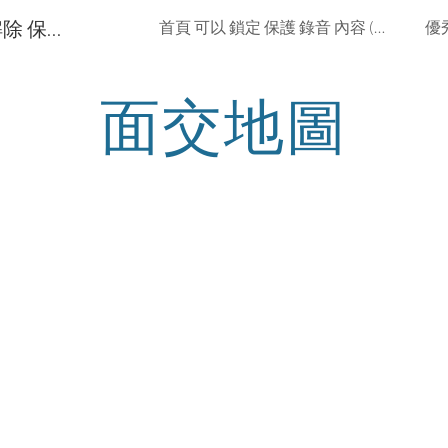
要幸福的卡片 可以 重複鎖定或解除 保護 錄音 內容 不用切換開關/不用破壞卡片
首頁 可以 鎖定 保護 錄音 內容 (要幸福的卡片)(錄音音樂盒) (可錄音機芯套件)(錄音機心)(幸福機心)(幸福音樂盒)
優
ip to main content
Skip to navigat
面交地圖