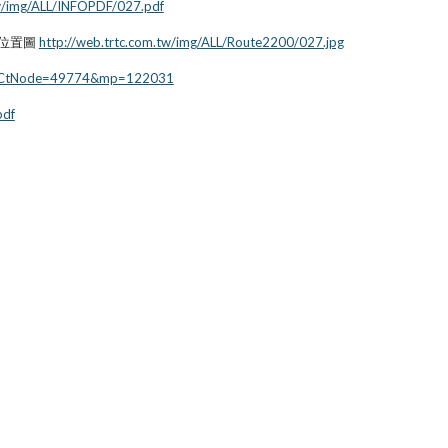
tw/img/ALL/INFOPDF/027.pdf
站位置圖
http://web.trtc.com.tw/img/ALL/Route2200/027.jpg
31&CtNode=49774&mp=122031
pdf