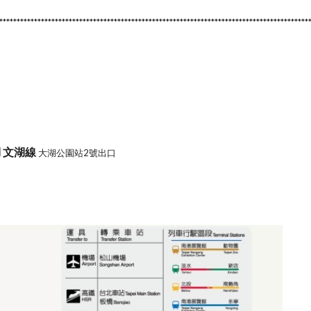
*****************************************************************************************
湖 文湖線
大湖公園站2號出口